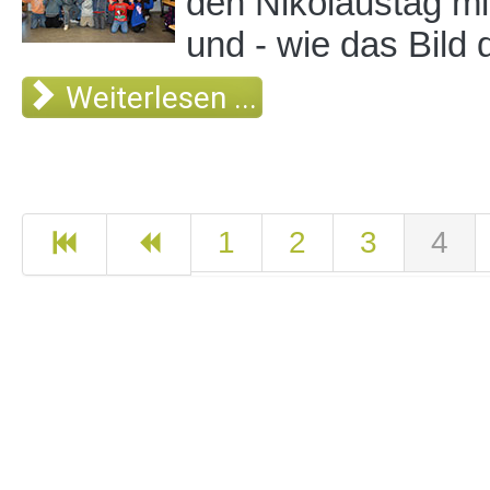
den Nikolaustag mi
und - wie das Bild 
Weiterlesen ...
1
2
3
4