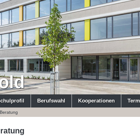
old
chulprofil
Berufswahl
Kooperationen
Term
Beratung
ratung