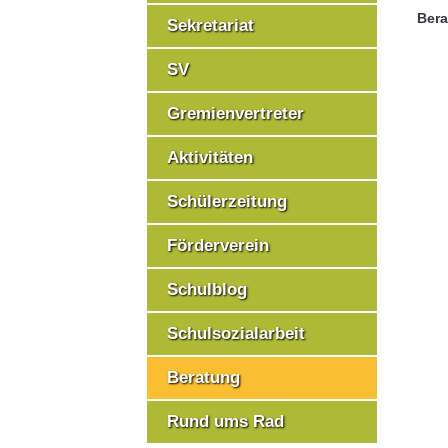
Bera
Sekretariat
SV
Gremienvertreter
Aktivitäten
Schülerzeitung
Förderverein
Schulblog
Schulsozialarbeit
Beratung
Rund ums Rad