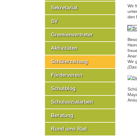
Wir 
Sekretariat
unte
den B
SV
Gremienvertreter
Beso
Hein
Aktivitäten
freue
Aner
Schülerzeitung
Wir 
(Das
Förderverein
Schulblog
Schü
Maya
Anis
Schulsozialarbeit
Beratung
Rund ums Rad