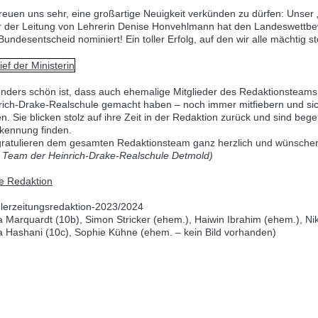
freuen uns sehr, eine großartige Neuigkeit verkünden zu dürfen: Unser
r der Leitung von Lehrerin Denise Honvehlmann hat den Landeswettbewe
undesentscheid nominiert! Ein toller Erfolg, auf den wir alle mächtig st
nders schön ist, dass auch ehemalige Mitglieder des Redaktionsteams –
rich-Drake-Realschule gemacht haben – noch immer mitfiebern und si
n. Sie blicken stolz auf ihre Zeit in der Redaktion zurück und sind begei
kennung finden.
gratulieren dem gesamten Redaktionsteam ganz herzlich und wünschen f
 Team der Heinrich-Drake-Realschule Detmold)
lerzeitungsredaktion-2023/2024
 Marquardt (10b), Simon Stricker (ehem.), Haiwin Ibrahim (ehem.), Ni
a Hashani (10c), Sophie Kühne (ehem. – kein Bild vorhanden)